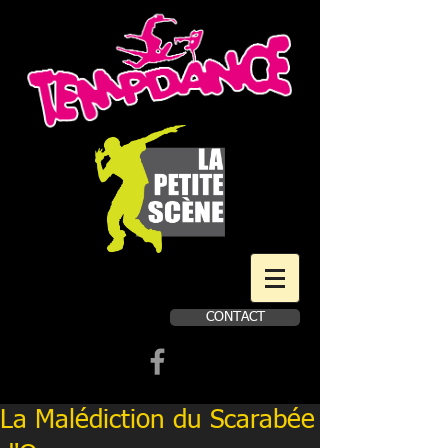
CONTACT
Book a first time session
La Malédiction du Scarabée