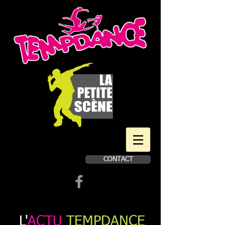
CONTACT
Book a first time session
L'
ACTU
TEMPDANCE