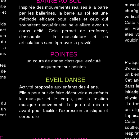
BARRE AU SOL
 de
muscu
tie
Inspirée des mouvements réalisés à la barre
choré
 et
par les ballerines, la barre au sol est une
vertical
méthode efficace pour celles et ceux qui
Cette 
ids
souhaitent acquérir une belle allure avec un
en Fra
act
corps délié. Cela permet de renforcer,
êtes v
ues
d'assouplir la musculature et les
vouloir
 du
articulations sans éprouver la gravité.
 la
ans
POINTES
Y
un cours de danse classique exécuté
Prati
tes
uniquement sur pointes .
d'exerc
 de
un bien
ons
EVEIL DANSE
Cet anc
dans l
Activité proposée aux enfants dès 4 ans.
initia
Elle a pour but de faire découvrir aux enfants
physiq
la musique et le corps, par la relation
 du
Le tra
musique mouvement. Le jeu est mis en
 un
un alig
avant pour faciliter l'expression artistique et
ent
l'apais
corporelle
Cette
souff
respira
E