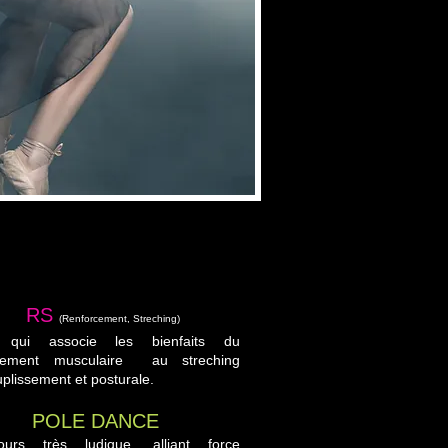
RS
​
(Renforcement, Streching)
 qui associe les bienfaits du
rcement musculaire au streching
plissement et posturale.
LE DANCE
urs très ludique, alliant force