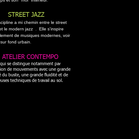
ps et son "moi "intérieur.
STREET JAZZ
cipline a mi chemin entre le street
t le modern jazz . Elle s'inspire
lement de musiques modernes, voir
 sur fond urbain.
ATELIER CONTEMPO
e qui se distingue notamment par
ution de mouvements avec une grande
é du buste, une grande fluidité et de
ses techniques de travail au sol.