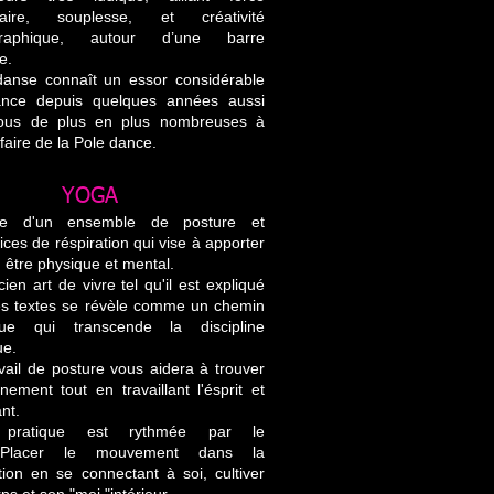
laire, souplesse, et créativité
graphique, autour d’une barre
e.
danse connaît un essor considérable
nce depuis quelques années aussi
ous de plus en plus nombreuses à
 faire de la Pole dance.
OGA
que d'un ensemble de posture et
ices de réspiration qui vise à apporter
 être physique et mental.
ien art de vivre tel qu'il est expliqué
es textes se révèle comme un chemin
tique qui transcende la discipline
ue.
vail de posture vous aidera à trouver
nement tout en travaillant l'ésprit et
ant.
 pratique est rythmée par le
le.Placer le mouvement dans la
tion en se connectant à soi, cultiver