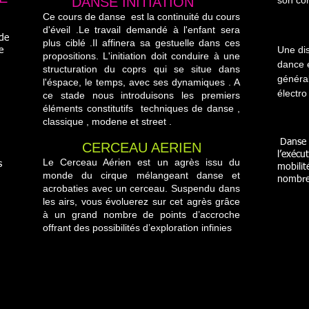
DANSE INITIATION
son cor
Ce cours de danse est la continuité du cours
d'éveil .Le travail demandé à l'enfant sera
 de
plus ciblé .Il affinera sa gestuelle dans ces
Une dis
e
propositions. L'initiation doit conduire à une
dance e
structuration du coprs qui se situe dans
généra
l'éspace, le temps, avec ses dynamiques . A
électro
ce stade nous introduisons les premiers
éléments constitutifs techniques de danse ,
classique , modene et street .
​​ Dans
CERCEAU AERIEN
l’exéc
Le Cerceau Aérien est un agrès issu du
s
mobilit
monde du cirque mélangeant danse et
nombreu
acrobaties avec un cerceau. Suspendu dans
les airs, vous évoluerez sur cet agrès grâce
à un grand nombre de points d’accroche
offrant des possibilités d’exploration infinies